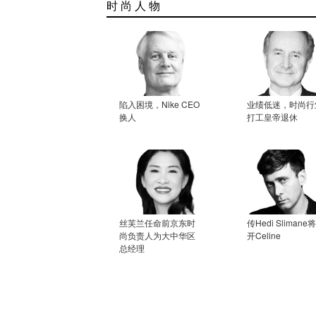
时 尚 人 物
陷入困境，Nike CEO
业绩低迷，时尚行
换人
打工皇帝退休
丝芙兰任命前京东时
传Hedi Slimane
尚负责人为大中华区
开Celine
总经理