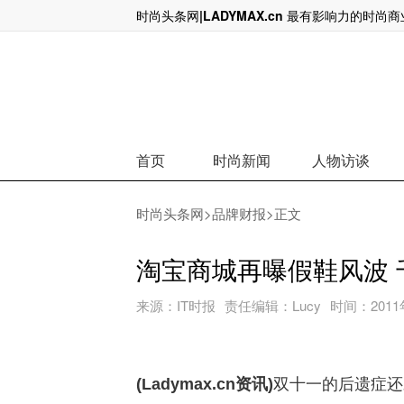
时尚头条网|LADYMAX.cn 最有影响力的时尚
爱马仕家族最大个人股东出局，140亿
首页
时尚新闻
人物访谈
时尚头条网
>
品牌财报
>正文
淘宝商城再曝假鞋风波
来源：
IT时报
责任编辑：
Lucy
时间：
2011
(Ladymax.cn资讯)
双十一的后遗症还