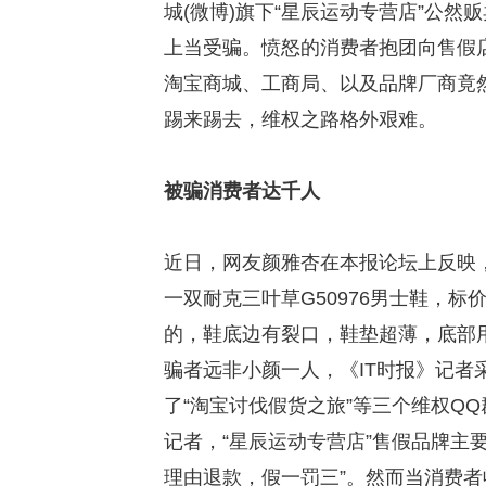
城(微博)旗下“星辰运动专营店”公
上当受骗。愤怒的消费者抱团向售假店
淘宝商城、工商局、以及品牌厂商竟
踢来踢去，维权之路格外艰难。
被骗消费者达千人
近日，网友颜雅杏在本报论坛上反映，
一双耐克三叶草G50976男士鞋，标价
的，鞋底边有裂口，鞋垫超薄，底部
骗者远非小颜一人，《IT时报》记
了“淘宝讨伐假货之旅”等三个维权Q
记者，“星辰运动专营店”售假品牌主
理由退款，假一罚三”。然而当消费