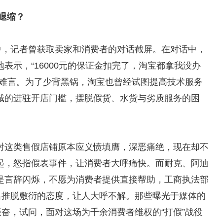
阵退缩？
中，记者曾获取卖家和消费者的对话截屏。在对话中，
表示，“16000元的保证金扣完了，淘宝都拿我没办
苦难言。为了少背黑锅，淘宝也曾经试图提高技术服务
城的进驻开店门槛，摆脱假货、水货与劣质服务的困
对这类售假店铺原本应义愤填膺，深恶痛绝，现在却不
起，怒指假表事件，让消费者大呼痛快。而耐克、阿迪
是言辞闪烁，不愿为消费者提供直接帮助，工商执法部
出推脱敷衍的态度，让人大呼不解。那些曝光于媒体的
振奋，试问，面对这场为千余消费者维权的“打假”战役