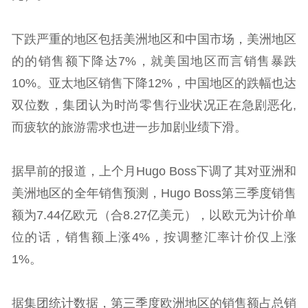
下跌严重的地区包括美洲地区和中国市场，美洲地区
的的销售额下降达7%，就美国地区而言销售暴跌
10%。亚太地区销售下降12%，中国地区的跌幅也达
双位数，集团认为时尚零售行业状况正在急剧恶化,
而疲软的旅游需求也进一步加剧业绩下滑。
据早前的报道，上个月Hugo Boss下调了其对亚洲和
美洲地区的全年销售预测，Hugo Boss第三季度销售
额为7.44亿欧元（合8.27亿美元），以欧元为计价单
位的话，销售额上涨4%，按调整汇率计价仅上涨
1%。
据集团统计数据，第三季度欧洲地区的销售额占总销