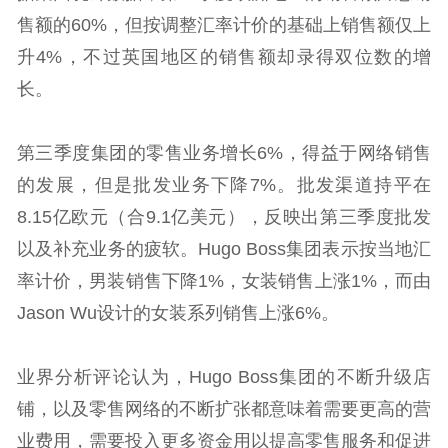
售额的60%，但按调整汇率计价的基础上销售额仅上
升4%，不过英国地区的销售额却录得双位数的增
长。
第三季度集团的零售业务增长6%，得益于网络销售
的发展，但是批发业务下降7%。批发渠道持平在
8.15亿欧元（合9.1亿美元），反映出第三季度批发
以及补充业务的疲软。Hugo Boss集团表示按当地汇
率计价，男装销售下降1%，女装销售上涨1%，而由
Jason Wu设计的女装系列销售上涨6%。
业界分析评论认为，Hugo Boss集团的不断升级店
铺，以及零售网络的不断扩张都意味着需要更高的营
业费用，需要投入更多资金用以提高零售服务和促进